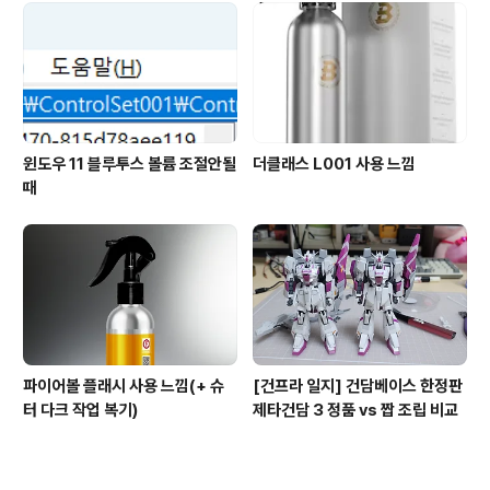
윈도우 11 블루투스 볼륨 조절안될
더클래스 L001 사용 느낌
때
파이어볼 플래시 사용 느낌(+ 슈
[건프라 일지] 건담베이스 한정판
터 다크 작업 복기)
제타건담 3 정품 vs 짭 조립 비교