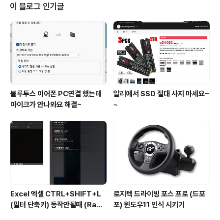
면이 원상복귀 잘되지만 터널 집입 시 안내 후에 정상화면
이 블로그 인기글
으로 복귀 안되어 해당 현상이 보는 것으로 추측됨.안드로
이드 오토의 다른 메뉴에서는 발생안되며, 카카오내비 맵
과 안드로이드 오토의 이전 버전에서는 터널 진입 시 이런
문제가 없었던 것 을 봐서는 두 앱 중에 하나가 문제가 있는
듯... 정상 복구 방법 : ..
블루투스 이어폰 PC연결 했는데
알리에서 SSD 절대 사지 마세요~
마이크가 안나와요 해결~
~
Excel 엑셀 CTRL+SHIFT+L
로지텍 드라이빙 포스 프로 (드포
(필터 단축키) 동작안될때 (Rade
포) 윈도우11 인식 시키기
on 그래픽카드)