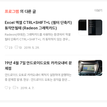
더보기
프로그램
의 다른 글
Excel 엑셀 CTRL+SHIFT+L (필터 단축키)
동작안될때 (Radeon 그래픽카드)
글 내용
Radeon(라데온) 그래픽카드를 사용하는 환경에서 엑셀
필터 단축키 CTRL+SHIFT+L 가 동작하지 않는 경우에
해결방법이다. - 원인 Radeon 그래픽카드 드라이버를 설
23
13
2019. 5. 29.
치하면 Radeon Overlay라는 기능이 활성화됨. 이놈의
핫키중에 CTRL+SHIFT+L가 있다. 때문에 CTRL+SHI
FT+L 키 인식이 엑셀이 아닌 Radeon Overlay로 전달
19년 4월 7일 안드로이드오토 카카오내비 문
되는 듯 - 해결 Radeon Overlay는 이제껏 쓴일이 없고
앞으로도 쓸일 없으니 Radeon Overlay를 비활성화 한
제점
글 내용
다. 비활성화 후 와트맨 설정도 유지되므로 내겐 무쓸모 일
안드로이드 오토로 카카오내비 목적지 설정하여 운행하는
듯? 22년 4월 기준 22.3.2 버전에서의 방법 입니다. 라데
중 문제점 발생. 현상 : 안드로이드 오토는 음악을 듣던 중
온 관련 단축키를 쓸일이 제 생애에 한번도 없어서 오른쪽
곡이 바뀌거나 맵에 목적지 설정을 하고 안내할 메시지가
상단 톱니바퀴 모양을 눌러 설정메뉴에 진..
2
1
2019. 4. 7.
나오는 등의 알림이 필요하면 화면 상단에 화면의 약 1/6
정도 차지하는 팝업을 띄워서 보여주는데 화면에 그만큼의
공백이 생기고 그만큼 화면 자체가 아래로 밀려서 표시됨
(아래 사진 참조) 추측 원인 : 다른 알림때는 팝업이 뜨고 화