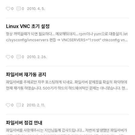
작성시간
0
0
2010. 4. 5.
Linux VNC 초기 설정
글 내용
항상 까먹을때가 되면 필요하다... 메모해둬야지... rpm이나 yum으로 대충설치 /et
c/sysconfig/vncservers 편집 -> VNCSERVERS="1:root" chkconfig vnc
server on 특히 chkconfig는 맨날 까먹는거 같다// 한동안 리눅스를 안썼떠니 ㅠ
ㅠ;;
작성시간
0
0
2010. 2. 26.
파일서버 재가동 공지
글 내용
파일서버를 주제로만 자꾸 포스팅하게 되네요. 파일서버 문제점을 확실히 파악하여
현재 재가동 하였습니다. 500기가 하드의 하드웨어적인 문제는 아니었습니다. 현재
이상없이 잘 동작하고 있으며 당분간 다운되는 현상은 발생하지 않을 것으로 예상됩
니다. 그동안 사용하시는데 불편을 드려서 죄송합니다. 이글을 보시면 안심하고 다시
작성시간
0
2
2010. 2. 11.
사용하시길 바랍니다. 감사합니다. 많은 업로드 부탁드립니다!!
파일서버 점검 안내
글 내용
파일서버를 사랑해주시는 지인님들께 감사드립니다... 저번에 발생했던 파일서버가