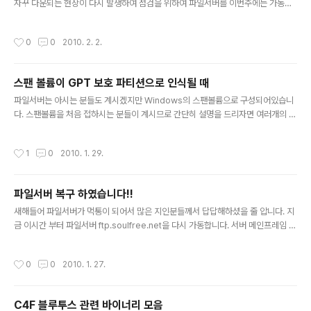
자꾸 다운되는 현상이 다시 발생하여 점검을 위하여 파일서버를 이번주에는 가동하
지 않음을 알려드립니다. 증상은 저번 복구전의 증상과 동일하며 원인을 파악하고 있
는 과정이나 하드웨어 관련 오류로 짐작되고 있습니다. 원인을 정확히 파악하기 위하
작성시간
0
0
2010. 2. 2.
여 여러 테스트 과정이 필요해서 시간이 좀 걸릴것 같습니다. 의심되는 하드웨어는
스팬볼륨 맴버중 하나의 하드디스크구요.. 파워 용량문제도 의심해보고 있습니다. 하
드웨어 문제가 아님을 확인하면 소프트웨어 문제로 바이러스 체크 및 대대적인 정리
스팬 볼륨이 GPT 보호 파티션으로 인식될 때
작업을 벌일 생각입니다. 예상하지 못한 문제로 인하여 이용하시는데 불편을 자꾸 드
글 내용
려서 죄송합니다. ps. 저를 불쌍히 여기시는 분들께서는 하드디스크 하나 기..
파일서버는 아시는 분들도 계시겠지만 Windows의 스팬볼륨으로 구성되어있습니
다. 스팬볼륨을 처음 접하시는 분들이 계시므로 간단히 설명을 드리자면 여러개의 하
드디스크를 합쳐서 하나의 하드디스크로 인식하게 할 수 있는 방법 입니다. 하드 디
스크가 200기가, 500기가 두개가 있으면 이 두개를 C, D 드라이브로 나누어서 사
작성시간
1
0
2010. 1. 29.
용해야되지만 스팬볼륨을 사용하면 합쳐진 700기가 하드디스크로 인식하게 하여서
사용할 수 있습니다. 이렇게 하는 이유는 여러개의 하드디스크로 구성하면 하나의 하
드디스크 용량이 넘치게 되면 다른 하드디스크에 같은 이름의 폴더를 만들어서 거기
파일서버 복구 하였습니다!!
에 업로드 하도록 해야해서 관리 및 운영이 어려운 단점이 있구요... 자투리 용량이 남
글 내용
게되어서 하드디스크 공간을 효율적으로 사용할 수가 없게되는 단점이..
새해들어 파일서버가 먹통이 되어서 많은 지인분들께서 답답해하셨을 줄 압니다. 지
금 이시간 부터 파일서버 ftp.soulfree.net을 다시 가동합니다. 서버 메인프레임 케
이스를 안정성있는 것으로 교체하였고 제온 듀얼에서 펜텸D 시리즈에 DDR2(기존
DDR)를 사용하는 스펙으로 교체하였습니다. 제온 듀얼이 좀 아쉽긴 하고 램 용량도
작성시간
0
0
2010. 1. 27.
업그레이드가 필요한 상황이라서 많은 성능 향상은 기대안합니다만, 윈도가 돌아가
는 하드 디스크를 보다 빠른 녀석으로 교체해서 FTP 명령 처리는 빨라 질거같습니
다. 그동안 서버용 메인보드가 더 안정성 있다고 생각을 해왔는데 4년째 접어들게 되
C4F 블루투스 관련 바이너리 모음
니 고장나는게 한두군데가 아닌것 같습니다. 이번에 파일서버를 보름가량 정상적으