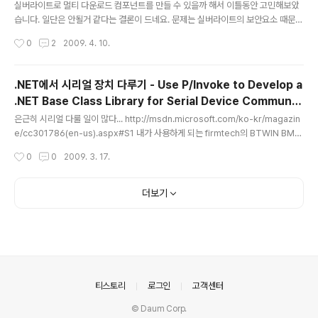
실버라이트로 멀티 다운로드 컴포넌트를 만들 수 있을까 해서 이틀동안 고민해보았
습니다. 일단은 안될거 같다는 결론이 드네요. 문제는 실버라이트의 보안요소 때문입
니다. 파일을 쓰기위한 파일의 전체경로를 얻을 수 있는 메서드와 궁극적으로 파일을
작성시간
0
2
2009. 4. 10.
쓰는 메서드가 보안중요로 묶여있어서, 런타임시 억세스할 수 없다는 에러메시지가
브라우저에 표시되는군요. 뭐 전용공간 isolated storage에 저장하도록 만들수는
있겠지만 적용하려는 웹 사이트 사용자들 지탄이 우려됩니다 ㅎㅎ;; 좀더 다른 방법
.NET에서 시리얼 장치 다루기 - Use P/Invoke to Develop a
을 찾아보아야겠어요 ㅎ ;;;
.NET Base Class Library for Serial Device Communic
글 내용
ations
은근히 시리얼 다룰 일이 많다... http://msdn.microsoft.com/ko-kr/magazin
e/cc301786(en-us).aspx#S1 내가 사용하게 되는 firmtech의 BTWIN BM2
001 블루투스 USB 어뎁터에서는 AT코드라는 firmtech 회사에서 만들어 내장한
작성시간
0
0
2009. 3. 17.
명령어로 블루투스 장치와 통신하는데 제공되는 예제 프로그램으로도 아주 잘~~ 동
작되었다. AT코드를 수정할려면 이놈도 AVR 프로그램을 해야된다... 즉... 이 작은
놈 안에 ATMega128이 내장되어 있다는 이야기더라... 헐... 한번 진짜 심도있게 A
더보기
VR 프로그램 공부를 해볼까...
의안내
티스토리
로그인
고객센터
© Daum Corp.