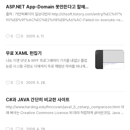
ASP.NET App-Domain 못만든다고 할때...
글 내용
출처 : 거만떡볶이의 일상다반사 http://chsoft.tistory.com/entry/%EC%97%
90%EB%9F%AC%EC%B2%98%EB%A6%AC-Failed-to-execute-req
uest-because-the-App-Domain-could-not-be-created-Error-0x80
131902 XP로 개발환경을 바꿔서(블루투스 때문) 셋팅을 다시 해주어야 했습니다.
작성시간
0
0
2009. 6. 11.
학부홈페이지 관리를 맡고 있는데 어셈블리 등록까지 마쳐도 이상하게도 응용프로
그램 실행을 못한다고 웹브라우저에서 출력되더군요. 응용프로그램 이벤트로그 - 즉
이벤트뷰어를 보라는 이야기..- 에서 App-Domain을 만들지 못했다는 로그가 확
무료 XAML 편집기
인되서 구글링... 닷넷환경의 얾히고 섦힘 때문인가 보덥니다... 출처에서는... 웹서
글 내용
비..
나도 이젠 닷넷 & WPF 프로그래머의 기치를 내걸고 졸업
논문 시스템 구현도 이제까지 주로 해왔던 자바를 떠나게
되었다. 개발환경 구축을 위하여 드림스파크에서 학생에게
무로 배포하는 블랜드2와 비주얼스튜디오2008(VS200
작성시간
0
0
2009. 5. 28.
8)을 사용하고 있었으나 블랜드에서 XAML(자멜) 편집기
수준은 그냥 문법에 색상을 넣는데 그치고 있다. 물론 VS2
008에서는 자동완성 기능을 제공하고 있지만 그냥 자멜
C#과 JAVA 간단히 비교한 사이트
실습만 할 요량으로 그 무거운놈을 쓰는것도 좀 그렇고 또
글 내용
VS2008은 구문을 고쳐도 디자인 부분에서 바로 반영이
http://www.harding.edu/fmccown/java1_5_csharp_comparison.html 아
안되는 번거로움이 있다. 결국 자멜 편집기를 구글님에게
래 복사는 Creative Commons License.에 따라 적법하게 긁어온것임. Java (J
구하게 되었더니 역시나 해답이 나온다. 그 이름하여 Kaxa
2SE 5.0) and C# Comparison This is a quick reference guide to highli
ml - 가자멜이지만 왠지 가가멜에서 이름을 얻은듯하다.
ght some key syntactical differences between Java and C#. This is b
작성시간
0
0
2009. 4. 28.