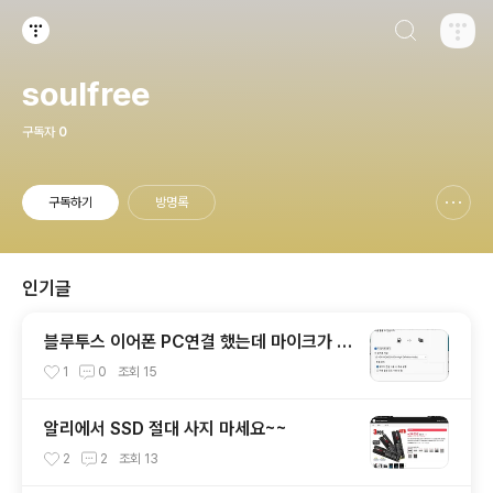
검색하기
티스토리
soulfree
구독자
0
구독하기
방명록
신고하기 레이어
열기
인기글
블루투스 이어폰 PC연결 했는데 마이크가 안
나와요 해결~
1
0
조회
15
알리에서 SSD 절대 사지 마세요~~
2
2
조회
13