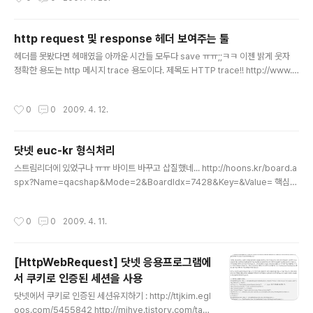
스샷에서 보는 거처럼 검은 두..
y no means a complete overview of either language. Hope you find t
his useful! Also see VB.NET and C# Comparison. Program Structure
Comments Data ..
http request 및 response 헤더 보여주는 툴
글 내용
헤더를 못봤다면 헤매였을 아까운 시간들 모두다 save ㅠㅠ;;ㅋㅋ 이젠 밝게 웃자
정확한 용도는 http 메시지 trace 용도이다. 제목도 HTTP trace!! http://www.s
chroepl.net/cgi-bin/http_trace.pl
작성시간
0
0
2009. 4. 12.
닷넷 euc-kr 형식처리
글 내용
스트림리더에 있었구나 ㅠㅠ 바이트 바꾸고 삽질했네... http://hoons.kr/board.a
spx?Name=qacshap&Mode=2&BoardIdx=7428&Key=&Value= 핵심
은... TextReader r = (TextReader)new StreamReader(res.GetRespon
seStream(), System.Text.Encoding.Default);
작성시간
0
0
2009. 4. 11.
[HttpWebRequest] 닷넷 응용프로그램에
서 쿠키로 인증된 세션을 사용
글 내용
닷넷에서 쿠키로 인증된 세션유지하기 : http://ttjkim.egl
oos.com/5455842 http://mihye.tistory.com/tag/