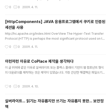
CookieContainer --> 이 링크에서 보여주는 6번째 문
작성시간
0
0
2009. 4. 11.
장 다음에 CookieContainer 객체를 HttpWebReque
st 객체의 CookieContainer 필드에 넣어줘야 정상적으
로 동작할 것입니다. 즉 아래 소스의 붉은색 부분을 추가해
[HttpComponents] JAVA 응용프로그램에서 쿠키로 인증된
줘야 합니다... string repURL = "http://이미지주소.jp
세션을 사용
g"; string weburl = "http://게시판주소.php"; /// Call
글 내용
Web Request HttpWebRequest req = (HttpWeb
http://hc.apache.org/index.html OverView The Hyper-Text Transfer
Request)WebRequest.Create(weburl); //이부..
Protocol (HTTP) is perhaps the most significant protocol used on the
Internet today. Web services, network-enabled appliances and the g
작성시간
0
0
2009. 4. 11.
rowth of network computing continue to expand the role of the HTTP
protocol beyond user-driven web browsers, while increasing the nu
mber of applications that require HTTP support. Designed for exte
이런저런 이유로 CoPlace 제작을 생각하다
n..
글 내용
이 글 위에와 같은 이유로 실버라이트 또는 플랙스 플래쉬 기반의 웹 컴포넌트 형식
의 다운로더를 제작하는 것은 제약이 있었습니다. 가장 간단한 해결책은 파일쓰기기
능을 부분적으로 지원한다는 실버라이트 3.0을 기다리던지 플랙스+AIR 기반으로
제작하는 것, 피해야 미덕이 된 액티브 X 기반으로 다운로드 컴포넌트를 제작하는 것
작성시간
0
0
2009. 4. 10.
이었죠. 실버라이트3.0을 기다린다 하여도 제작툴인 블랜드3가 무료로 제공된다는
보장도 없고 - 실은 개발환경 구축이 얽히고 섥히는게 싫음 - 또 졸업하기 전에 나올
거라는 보장이 없어서 패스... 플랙스+AIR 기반 프로그램을 하려니 툴을 구입할 돈
실버라이트... 읽기는 자유롭지만 쓰기는 자유롭지 못한... 보안정
이 없고 액션 스크립트보다는 C#프로그래밍을 통한 윈도 어플리케이션을 만들고 싶
책
어서 패스... 액티브X는 생각도 안하고 있습니다. 액티브X 처..
글 내용