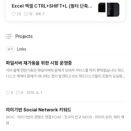
Excel 엑셀 CTRL+SHIFT+L (필터 단축
키) 동작안될때 (Radeon 그래픽카드)
23
13
조회
7
Projects
분류 전체보기
주요 글 목록
Links
공지
파일서버 재가동을 위한 시험 운영중
글 내용
거의 올해 전반기동안 파일서버에 문제가 있어서 서비스를 하지 못하였습니다. 하드
디스크 개개의 문제가 아니라는 점이 발견되고 IDE 하드디스크들의 조합의 오묘함
에 의하여 부품교체는 시도하지 않고 우선은 서비스가 가능한 정도로 살려두었습니
다. 내구성 테스트를 위하여 한달동안 시험 운영을 해볼까 합니다. 사용하시는 것은
작성시간
0
0
2010. 6. 1.
이전과 같이 사용하시면 되구요. 사용법을 잊으신 분들은 개별적으로 연락하여 주세
요. 많은 업로드 부탁드리겠습니다. 감사합니다.
의미기반 Social Network 키워드
글 내용
SIOC : 의미기반의 콘텐츠 연결 FOAF : 친구의 친구 SKOS : 의미의 상위, 하위 개
념