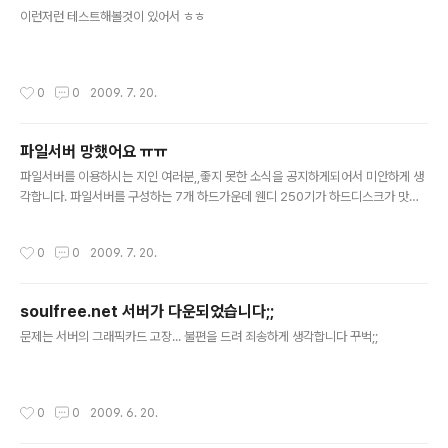
글 내용
로 사용할 수 없었던 것은 메인보드의 IDE 컨트롤러가 고장..
이런저런 테스트해볼것이 있어서 ㅎㅎ
작성시간
0
0
2009. 7. 20.
파일서버 망했어요 ㅠㅠ
글 내용
파일서버를 이용하시는 지인 여러분,,좋지 못한 소식을 공지하게되어서 미안하게 생
각합니다. 파일서버를 구성하는 7개 하드가운데 웬디 250기가 하드디스크가 맛이
가서 정상적인 서비스가 불가능하게 되었습니다.ㅠㅠ 우선 파일들이 좀 날아갔습니
다. 1.7테라정도 보유하고 있던 동영상들이 날아갔구요;; 한국 영화, 외국드라마, 애
작성시간
0
0
2009. 7. 20.
니메이션, 다큐멘터리, 강좌 동영상, e-book, 음악들이 모두 날아가버렸습니다 ㅠ
ㅠㅠㅠㅠㅠㅠㅠㅠㅠㅠㅠㅠㅠㅠㅠㅠㅠㅠㅠㅠㅠ 고장난 하드디스크와 같은 모델을
구입해서 기판을 교체해서 인식시키는 방향도 모색해봤는데 우선 IDE 방식이라 중
soulfree.net 서버가 다운되었습니다;;
고매물도 잘 없고 기판 교체해서 된다는 보장도 없기에 그간 자료들이 아깝더라도 복
글 내용
구하는 것은 하지 않을 생각입니다. 1~2년동안 함께 자료를 모아주시고 많이 ..
문제는 서버의 그래픽카드 고장... 불편을 드려 죄송하게 생각합니다 꾸벅;;
작성시간
0
0
2009. 6. 20.