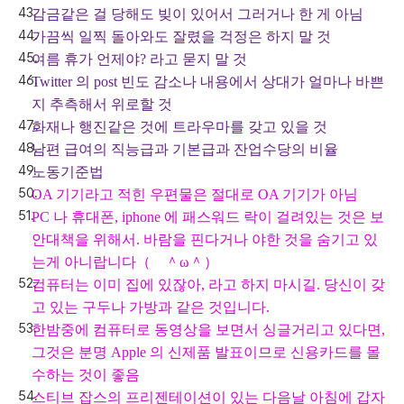
감금같은 걸 당해도 빚이 있어서 그러거나 한 게 아님
가끔씩 일찍 돌아와도 잘렸을 걱정은 하지 말 것
여름 휴가 언제야? 라고 묻지 말 것
Twitter 의 post 빈도 감소나 내용에서 상대가 얼마나 바쁜
지 추측해서 위로할 것
화재나 행진같은 것에 트라우마를 갖고 있을 것
남편 급여의 직능급과 기본급과 잔업수당의 비율
노동기준법
OA 기기라고 적힌 우편물은 절대로 OA 기기가 아님
PC 나 휴대폰, iphone 에 패스워드 락이 걸려있는 것은 보
안대책을 위해서. 바람을 핀다거나 야한 것을 숨기고 있
는게 아니랍니다（ ＾ω＾）
컴퓨터는 이미 집에 있잖아, 라고 하지 마시길. 당신이 갖
고 있는 구두나 가방과 같은 것입니다.
한밤중에 컴퓨터로 동영상을 보면서 싱글거리고 있다면,
그것은 분명 Apple 의 신제품 발표이므로 신용카드를 몰
수하는 것이 좋음
스티브 잡스의 프리젠테이션이 있는 다음날 아침에 갑자