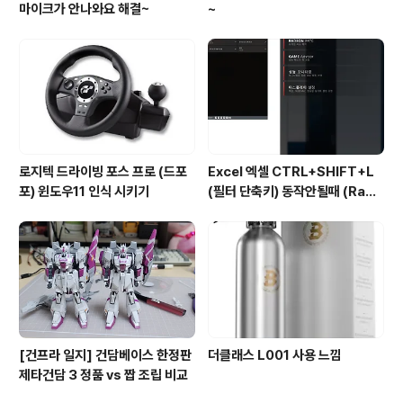
마이크가 안나와요 해결~
~
로지텍 드라이빙 포스 프로 (드포
Excel 엑셀 CTRL+SHIFT+L
포) 윈도우11 인식 시키기
(필터 단축키) 동작안될때 (Rade
on 그래픽카드)
[건프라 일지] 건담베이스 한정판
더클래스 L001 사용 느낌
제타건담 3 정품 vs 짭 조립 비교