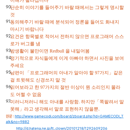
이해가 빨라집니다
단순히 이야기를 들어주기 바랄 때에서는 그렇게 명시할
것
동의해주기 바랄 때에 분석되어 정론을 들어도 화내지
마시기 바랍니다
요건은 항목별로 적어서 전하지 않으면 프로그래머 스스
로가 버그를 냄
밤생활이 불만이면 Redbull 을 내밀어봄
정기적으로 자식들에게 이게 아빠야 하면서 사진을 보여
주세요
남편이 「프로그래머의 아내가 알아야 할 97가지」같은
걸 트윗해도 신경쓰지 말 것
읽어보라고 한 97가지의 절반 이상이 뭔 소리인지 몰라
도 어쩔 수 없음
이러니저러니 해도 아내를 사랑함. 하지만「쪽팔려서 말
못해」라고 생각해서 말로 표현하지 않을뿐.
원문 :
http://www.gamecodi.com/board/zboard.php?id=GAMECODI_T
alk&no=9882
http://d.hatena.ne.jp/tt_clown/20101218/1292609206