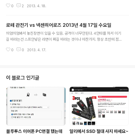
0
2
2013. 4. 18.
로떼 관전기 vs 넥센히어로즈 2013년 4월 17일 수요일
글 내용
띄엄띄엄봐서 놓친장면이 있을 수 있음. 공격이 너무안된다. 4안타를 쳐서 이기
길 바라는건 스프안넣은 라면이 짜길 바라는 것이나 마찬가지. 항상 초반에 점
수를 내지만 딱 아슬아슬할정도만 낸다. 마치 타선이 불펜을 시험이라도 하겠다
0
0
2013. 4. 17.
는 듯이. 1사 삼루에 제발 점수좀내자. 희비를 올시즌 들어서 한번도 못본거같
다. 초반과 8회에 더 도망갔어야됐는데 기회에서 찬스를 못살린 타자들보다 두
번의 더블스틸을 지시한 코칭스텝들이 도통 이해가 되질 않는다. 김대우 조성환
에게 한번 맡겨야하지 않았을까. 어차피 선수가 하는게 야구인데. 정대현 김사
율 기억하기론 도합 네번의 블론이다. 예상대로 공격력이 빈약하고 예상대로 강
이 블로그 인기글
한 불펜을 준비했지만 예상은 반만 맞았다. 슬슬 투수력 준비한건 맞는지 부터
가 정대현의 커브와 김사율 체인지..
블루투스 이어폰 PC연결 했는데
알리에서 SSD 절대 사지 마세요~