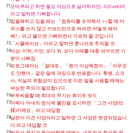
오타쿠라고 하면 필요 이상으로 싫어하지만, 긱(Geek)이
라고 말하면 기뻐합니다
침울해하고 있을 때는 「컴퓨터를 조작해서 ○○할 때 마
우스를 쓰지 않고 키보드만으로 하려면 어떻게 해야
해?」라고 물으면 기뻐하면서 가르쳐 줄 것입니다
「시뮬레이션」이라고 말하면 혼나므로 주의할 것
이상, 이하, 미만, 보다 위, 보다 아래를 대충 섞어쓰면 기
분이 나빠짐
프로그래머는 「절대로」「뭔가 이상해졌어」「아무것
도 안했어」같은 말에 과잉으로 반응합니다. 홧병, 쇼크
사, 자살의 위험성이 있으므로 이런 말을 사용할 때에는
세심한 주의가 필요합니다
부부싸움할 때 최대의 무기는 화이트 보드
어쩌다 아내의 방식에 불만을 표시하면 「그건 사양(仕
様)이예요」라고 대답함
남편이 이건 사양이라고 말하면 그 사양은 변경되었습니
다 라고 대답할 것
싸워서 꼭지가 돌아버렸을 때에는, 네트워크 회선을 끊