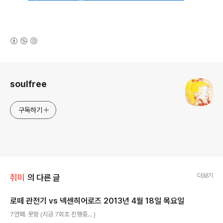
(새창열림)
로그 정보
soulfree
구독하기
더보기
취미
의 다른 글
로떼 관전기 vs 넥센히어로즈 2013년 4월 18일 목요일
글 내용
7연패. 못함 (지금 7회초 진행중... )