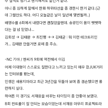
수 실책도 넘기고 벤치에서도 맡긴거 같다.
아니 좀 심하게 말해서 한화 하위타선을 좀 경한시 한거 같다.(근
데 그럴만도 하다. 어디 오늘같은 날이 일년에 몇번될까..)
배영수를 6회에서 내렸다면 괜찮았을텐데. 송광민이 몸이 뻣뻣하
다는 걸 넘 믿었나...
김회성 -> 김태완 -> 최진행 ->-> 김태균 : 뭐 이런 테크트리인
가... 김태완 안쓸거면 로떼 좀 주쇼.
-NC 기아 / 엔씨가 9회에 역전해서 이김
어제 이대형이 스스로도 잘한다고 느끼고 있는지 매우 깝JUK거리
는 인터뷰를 봤는데,
인생은 새옹지마라고 최근 3년간을 뒤돌아 보며 좀 겸손했으면 롱
런하지 싶다.
하여튼 이 경기도 서재응을 바꾸는 타이밍이 좀 안좋아 보였다.
8회 컨트롤이 잘 안되는 모습이었는데 서재응 마무리 프로젝트라