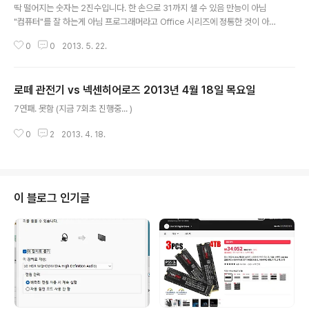
딱 떨어지는 숫자는 2진수입니다. 한 손으로 31까지 셀 수 있음 만능이 아님
"컴퓨터"를 잘 하는게 아님 프로그래머라고 Office 시리즈에 정통한 것이 아님
아, 그 작업은 사무쪽 누님이 잘하실 겁니다. 가나 입력으로 변환한 다음에는 반
0
0
2013. 5. 22.
드시 로마자 입력으로 돌려놓을 것 프로그램의 쓰레기 수집은 잘 하지만 자기
방의 쓰레기 수집은 잘 못함 멀티스레드 처리 작성은 할 수 있지만 멀티스레드
처리는 못함 Amazon 에서 사는 건 기술서이므로, 딱히 포장물 내용을 확인할
로떼 관전기 vs 넥센히어로즈 2013년 4월 18일 목요일
필요는 없음 쌓아놓은 책은 스택이므로 순번을 바꾸지 말것 오라일리 책은 「같
글 내용
은 책」이 아님 표지에 동물만 그려져 있는 책만 꽂혀있어도 그건 동물도감이 아
7연패. 못함 (지금 7회초 진행중... )
님 프로그래밍을 안하는 날도 있음 프로그래밍 언어나 에디터에 대한 집착이 사
라진다면 깨달..
0
2
2013. 4. 18.
이 블로그 인기글