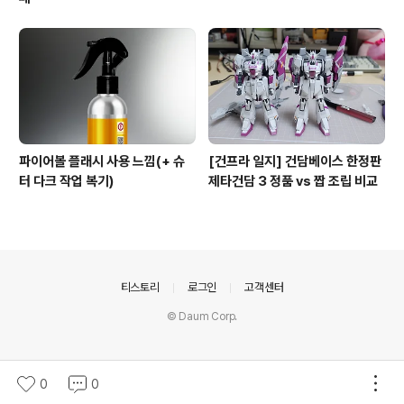
파이어볼 플래시 사용 느낌(+ 슈
[건프라 일지] 건담베이스 한정판
터 다크 작업 복기)
제타건담 3 정품 vs 짭 조립 비교
의안내
티스토리
로그인
고객센터
© Daum Corp.
0
0