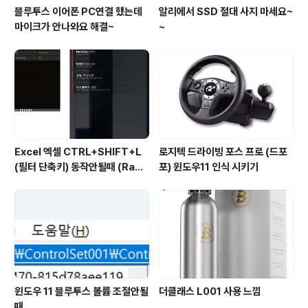
블루투스 이어폰 PC연결 했는데
알리에서 SSD 절대 사지 마세요~
마이크가 안나와요 해결~
~
Excel 엑셀 CTRL+SHIFT+L
로지텍 드라이빙 포스 프로 (드포
(필터 단축키) 동작안될때 (Rade
포) 윈도우11 인식 시키기
on 그래픽카드)
윈도우 11 블루투스 볼륨 조절안될
더클래스 L001 사용 느낌
때