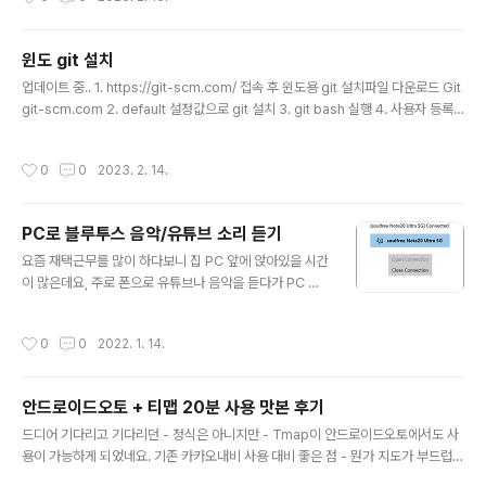
"$HOME/.local/bin" ] ; then PATH="$HOME/.local/bin:$PATH" fi 아래처
럼 변경 PATH="/usr/local/jdk-18.0.2.1/bin:$HOME/.local/bin:$PATH" PA
TH=..
윈도 git 설치
글 내용
업데이트 중.. 1. https://git-scm.com/ 접속 후 윈도용 git 설치파일 다운로드 Git
git-scm.com 2. default 설정값으로 git 설치 3. git bash 실행 4. 사용자 등록
$ git config --global user.name "soulfree" $ git config --global user.
email "email@email" 업데이트 중..
작성시간
0
0
2023. 2. 14.
PC로 블루투스 음악/유튜브 소리 듣기
글 내용
요즘 재택근무를 많이 하다보니 집 PC 앞에 앉아있을 시간
이 많은데요, 주로 폰으로 유튜브나 음악을 듣다가 PC 스
피커로 소리를 듣고 싶어졌습니다. AUX나 DEX를 이용하
는 방법이 있지만 ==> 유선이라 뭔가 불편하고 보기 싫고..
작성시간
0
0
2022. 1. 14.
블루투스 스피커를 사용해도 되지만 ==> 추가 비용이 들
고.. 블루투스 이어폰 처럼 PC를 쓸수 없을까 찾아보니 아
래같은 앱이 이미 나와 있어서 써보니 딱 목적에 맞네요 ㅎ
안드로이드오토 + 티맵 20분 사용 맛본 후기
ㅎ https://www.microsoft.com/ko-kr/p/bluetooth
글 내용
-audio-receiver/9n9wclwdqs5j?ocid=AID2200
드디어 기다리고 기다리던 - 정식은 아니지만 - Tmap이 안드로이드오토에서도 사
057_aff_7795_1243925&tduid=%24ir__swqasfr
용이 가능하게 되었네요. 기존 카카오내비 사용 대비 좋은 점 - 뭔가 지도가 부드럽게
txkkf6w26e3xz3l3tuf2xo66uzxfb1pkf00%24%
움직이는 듯합니다.- 카카오내비는 화면 상단에 시계 밑으로 메뉴버튼이 아래로 밀