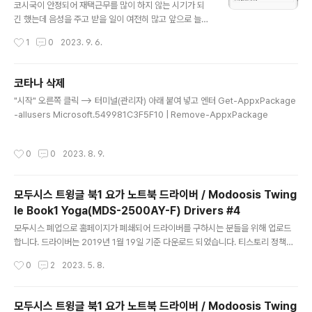
코시국이 안정되어 재택근무를 많이 하지 않는 시기가 되
긴 했는데 음성을 주고 받을 일이 여전히 많고 앞으로 늘어
날 듯 합니다. 이럴 때 하나쯤 갖고 계신 블루투스 이어폰을
작성시간
1
0
2023. 9. 6.
PC에 연결해서 헤드셋처럼 사용할 수 있는데요, 연결한 뒤
에 마이크 테스트를 하려고 녹음기 프로그램으로 녹음을
해보면 정작 마이크가 안나와 녹음이 안되는 경우가 있어
코타나 삭제
서 삽질하다가 방법을 알게되어 공유해 봅니다~ 일단 해결
글 내용
"시작" 오른쪽 클릭 --> 터미널(관리자) 아래 붙여 넣고 엔터 Get-AppxPackage
방법을 알아내게된 과정은 블루투스 이어폰을 연결하고 윈
-allusers Microsoft.549981C3F5F10 | Remove-AppxPackage
도우즈 녹음기로 녹음을 해보니 음성이 전혀 녹음이 안되
었는데, 유튜브를 켜서 영상의 소리가 나오는 중에 음성을
녹음을 하니 녹음이 되는 겁니다. 그런데 유튜브를 계속 켜
작성시간
0
0
2023. 8. 9.
둔 상태에서 유튜브 음소거를 누르고 녹음을 하니 이번에
는 녹음이 안되었습니다. 아마 뭔가 절전 관..
모두시스 트윙글 북1 요가 노트북 드라이버 / Modoosis Twing
le Book1 Yoga(MDS-2500AY-F) Drivers #4
글 내용
모두시스 폐업으로 홈페이지가 폐쇄되어 드라이버를 구하시는 분들을 위해 업로드
합니다. 드라이버는 2019년 1월 19일 기준 다운로드 되었습니다. 티스토리 정책으
로 20메가씩 파일을 분할해서 업로드했습니다.... ---------------------------
작성시간
0
2
2023. 5. 8.
--------------------------------------------------------- ****2023
년 5월 8일 첨부파일이 무슨 이유인지 잘못되어 재업로드 하였습니다. 티스토리 정
책으로 20메가 파일 10개씩 업로드를 위하여 글을 분할합니다. #1 바로가기 (z01~
모두시스 트윙글 북1 요가 노트북 드라이버 / Modoosis Twing
z10) #2 바로가기 (z11~z20) #3 바로가기 (z21~z30) #4 바로가기 (z31~z39,