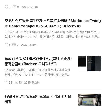
24779..
려서 보기가 안이뻤는데 Tmap은 메뉴버튼이 상단에 표시가 되어서 UI가 훨씬 완성
작성시간
0
0
2020. 12. 18.
도 있습니다.- 폰에서 "안드로이드오토를 사용중입니다."라는 검은 화면을 닫고 Tm
ap 화면을 띄워놓으면 "아리야"가 동작합니다!! → 가장 마음에 드는 부분! 드디어
음성으로 경로 취소를 할 수 있습니다!! CarPlay 카플레이 + Tmap 사용 대비 좋은
모두시스 트윙글 북1 요가 노트북 드라이버 / Modoosis Twing
점 - "아리야"가 동작합니다!- 저처럼 서브폰으로 iPhone을 사용하는 사람은 CarP
le Book1 Yoga(MDS-2500AY-F) Drivers #1
lay를 연결하면 BT를 끊어버려 ..
글 내용
모두시스 폐업으로 홈페이지가 폐쇄되어 드라이버를 구하시는 분들을 위해 업로드
합니다. 드라이버는 2019년 1월 19일 기준 다운로드 되었습니다. 티스토리 정책으
로 20메가씩 파일을 분할해서 업로드했습니다.... ---------------------------
작성시간
1
0
2020. 3. 29.
--------------------------------------------------------- ****2023
년 5월 8일 첨부파일이 무슨 이유인지 잘못되어 재업로드 하였습니다. 티스토리 정
책으로 20메가 파일 10개씩 업로드를 위하여 글을 분할합니다. #1 바로가기 (z01~
Excel 엑셀 CTRL+SHIFT+L (필터 단축키)
z10) #2 바로가기 (z11~z20) #3 바로가기 (z21~z30) #4 바로가기 (z31~z39,
동작안될때 (Radeon 그래픽카드)
zip)
글 내용
Radeon(라데온) 그래픽카드를 사용하는 환경에서 엑셀
필터 단축키 CTRL+SHIFT+L 가 동작하지 않는 경우에
해결방법이다. - 원인 Radeon 그래픽카드 드라이버를 설
작성시간
23
13
2019. 5. 29.
치하면 Radeon Overlay라는 기능이 활성화됨. 이놈의
핫키중에 CTRL+SHIFT+L가 있다. 때문에 CTRL+SHI
FT+L 키 인식이 엑셀이 아닌 Radeon Overlay로 전달
19년 4월 7일 안드로이드오토 카카오내비 문
되는 듯 - 해결 Radeon Overlay는 이제껏 쓴일이 없고
제점
앞으로도 쓸일 없으니 Radeon Overlay를 비활성화 한
글 내용