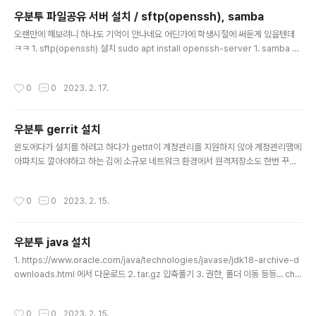
하였습니다. ㅁ 제작 동기더보기컴질한지 어느덧 30년이
우분투 파일공유 서버 설치 / sftp(openssh), samba
다되어 갑니다.30년 세월의 흔적이 한순간에 날아갈뻔한
글 내용
끔찍한 일을 몇번 겪다보니 (제작년인가 홈서버로 아무래
오랜만에 해보려니 하나도 기억이 안나네요 어딘가에 학생시절에 써둔게 있을텐데
도 서버 OS가 좋겠지 하며 굴러다니던 윈도서버2012를
ㅋㅋ 1. sftp(openssh) 설치 sudo apt install openssh-server 1. samba 설
깔았다가 랜섬웨어가 뭔지 제대로 겪기도 하고.. 며칠전에
치 sudo apt install samba 2. 공유할 폴더 설정 sudo vim /etc/samba/smb.
는 문서/사진/작업 등이 보관된 하드디스크가 갑자기 인식
conf [DATA] comment = DATA path = /DATA guest ok = no writable =
작성시간
0
0
2023. 2. 17.
이 안되어 등골이 오싹해지는 - 케이블이..
yes create mask = 0775 directory mask = 0775 valid users = 사용자
이름 DATA라고 대문자로 썼는데 막상 윈도에서 접속하면 소문자로 나오네요;; 아무
튼 계속.. 삼바를 재시작 sudo /etc/init.d/smbd restart 3. 위에서 등록한..
우분투 gerrit 설치
글 내용
윈도에다가 설치를 하려고 하다가 gettit이 계정관리를 지원하지 않아 계정관리땜에
아파치도 깔아야하고 하는 김에 소규모 네트워크 환경에서 원격저장소도 한번 꾸며
볼겸 우분투에다가 설치해 봄.. 1. apache 설치 $ sudo apt install apache2 2.
git 설치 $ sudo apt install git 3. gerrit 다운로드 https://www.gerritcoder
작성시간
0
0
2023. 2. 15.
eview.com/index.html Gerrit Code Review | Gerrit Code Review Ser
ve Git As an integrated experience within the larger code review flo
w. Learn More www.gerritcodereview.com 4. gerri..
우분투 java 설치
글 내용
1. https://www.oracle.com/java/technologies/javase/jdk18-archive-d
ownloads.html 에서 다운로드 2. tar.gz 압축풀기 3. 권한, 폴더 이동 등등... ch
mod a+x jdk-18.0.2.1_linux-x64_bin/ cd ./jdk-18.0.2.1_linux-x64_bin/ s
udo mv jdk-18.0.2.1/ /usr/local/ 4. vim ~/.profile 5. 아래 부분을... if [ -d
작성시간
0
0
2023. 2. 15.