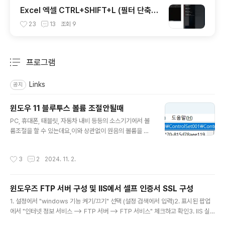
Excel 엑셀 CTRL+SHIFT+L (필터 단축
키) 동작안될때 (Radeon 그래픽카드)
23
13
조회
9
프로그램
분류 전체보기
주요 글 목록
Links
공지
윈도우 11 블루투스 볼륨 조절안될때
글 내용
PC, 휴대폰, 태블릿, 자동차 내비 등등의 소스기기에서 볼
륨조절을 할 수 있는데요,이와 상관없이 원음의 볼륨을 쏴
주는 것이 앱솔루트 볼륨으로소스기기와 블루투스 기기 볼
륨이 동기화한거 처럼 됩니다.즉 윈도 볼륨을 조절하면 블
작성시간
3
2
2024. 11. 2.
루투스 볼륨도 같은 비율로 조절하게 되죠.해석하자면 절
대 볼륨? 좀 이상하긴한데 절대값 상대값 그런 개념인가 봅
니다.문제는 블루투스 장치에 볼륨조절 기능이 없거나 앱
윈도우즈 FTP 서버 구성 및 IIS에서 셀프 인증서 SSL 구성
솔루트 볼륨을 지원을 못하거나 하면볼륨 조절이 안되서
글 내용
상당히 난감해진다는 겁니다.이 불편하걸 왜 디폴트로 한
1. 설정에서 "windows 기능 켜기/끄기" 선택 (설정 검색에서 입력)2. 표시된 팝업
건지 이상하긴 한데 아래처럼 하면 조절됩니다. 1. 윈도우
에서 "인터넷 정보 서비스 --> FTP 서버 --> FTP 서비스" 체크하고 확인3. IIS 실
아이콘 오른쪽 눌러 "실행"을 실행2. 입력창에 regedit를
행4. FTP 사이트 추가5. lusrmgr.msc 실행, 사용자 생성하고 그룹에 Users가 기