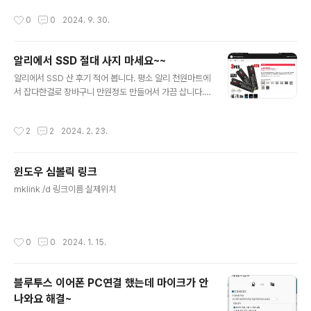
입력하고 반드시 ctrl + shift + enter를 눌러 실행(관리
본적으로 등록되어 있는데 User를 삭제하고 IIS_IUSRS 그룹을 추가6. FTP 권한
작성시간
0
0
2024. 9. 30.
자 모드로 실행)3. 아..
부여 규칙에 5에서 지정한 그룹 추가7. 제어판 --> 방화벽 실행 후 왼쪽 "고급 설정"
클릭8. 좌측 "인바운드 규칙" 오른쪽 클릭 후 "새 규칙"9. 미리 정의됨에 "FTP 서버"
선택 후 다음, 3개 나오는데 모두 체크 후 다음, "연결 허용" 선택 후 마침 =======
알리에서 SSD 절대 사지 마세요~~
================================..
글 내용
알리에서 SSD 산 후기 적어 봅니다. 평소 알리 천원마트에
서 잡다한걸로 장바구니 만원정도 만들어서 가끔 삽니다.
그렇게 구경하다 논란의 알리 SSD가 제 피드에도 뜨기 시
작했습니다. 오 SSD가 3만원대, 4TB가 무려 4만원대 입
작성시간
2
2
2024. 2. 23.
니다. 사기라는 걸 알지만 호기심이 생기는 가격... 사진을
보면 b key 타입이라 SATA 방식일텐데 제목에 너무 NV
ME 라고 당당히 적어놔서 더 호기심이 생깁니다;;; 4만원
윈도우 심볼릭 링크
날리기에는 너무 큰 돈이긴한데 4만원치 호기심 한번 구매
글 내용
해 봅니다. 배송은 일주일이 안걸렸구요. 알리 배송은 정말
mklink /d 링크이름 실제위치
빠른편이네요. 쿠팡이 조심해야할 듯 하네요. 일단 M2 외
장하드에 장착하여 윈도우 디스크관리자 들어가니 GPT /
MBR로 초기화 할거냐 팝업은 뜨는데 초기화를 눌러보면
작성시간
0
0
2024. 1. 15.
정작 인식을 ..
블루투스 이어폰 PC연결 했는데 마이크가 안
나와요 해결~
글 내용