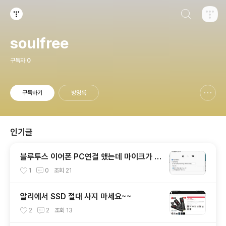
검색하기
티스토리
soulfree
구독자
0
구독하기
방명록
신고하기 레이어
열기
인기글
블루투스 이어폰 PC연결 했는데 마이크가 안
나와요 해결~
1
0
조회
21
알리에서 SSD 절대 사지 마세요~~
2
2
조회
13