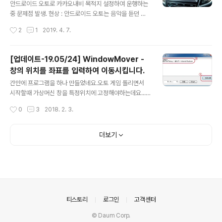
다. 비활성화 후 와트맨 설정도 유지되므로 내겐 무쓸모 일
안드로이드 오토로 카카오내비 목적지 설정하여 운행하는
듯? 22년 4월 기준 22.3.2 버전에서의 방법 입니다. 라데
중 문제점 발생. 현상 : 안드로이드 오토는 음악을 듣던 중
온 관련 단축키를 쓸일이 제 생애에 한번도 없어서 오른쪽
곡이 바뀌거나 맵에 목적지 설정을 하고 안내할 메시지가
작성시간
2
1
2019. 4. 7.
상단 톱니바퀴 모양을 눌러 설정메뉴에 진..
나오는 등의 알림이 필요하면 화면 상단에 화면의 약 1/6
정도 차지하는 팝업을 띄워서 보여주는데 화면에 그만큼의
공백이 생기고 그만큼 화면 자체가 아래로 밀려서 표시됨
[업데이트-19.05/24] WindowMover -
(아래 사진 참조) 추측 원인 : 다른 알림때는 팝업이 뜨고 화
창의 위치를 좌표를 입력하여 이동시킵니다.
면이 원상복귀 잘되지만 터널 집입 시 안내 후에 정상화면
글 내용
으로 복귀 안되어 해당 현상이 보는 것으로 추측됨.안드로
간만에 프로그램을 하나 만들었네요.오토 게임 돌리면서
이드 오토의 다른 메뉴에서는 발생안되며, 카카오내비 맵
시작할때 가상머신 창을 특정위치에 고정해야하는데요...
과 안드로이드 오토의 이전 버전에서는 터널 진입 시 이런
원격으로 드래그해서 하려니 힘들어서 좌표를 입력해서 가
작성시간
0
3
2018. 2. 3.
문제가 없었던 것 을 봐서는 두 앱 중에 하나가 문제가 있는
상머신 창을 이동하도록하기 위하여 만들었습니다. 혹시
듯... 정상 복구 방법 : ..
윈도 이동이 안되는 경우 WindowMover를 관리자모드
로 실행해서 시도해보시기 바랍니다. ## 2019년 5월 24
더보기
일에 다른 버전을 업로드 합니다..##- 탭 이동 정리- 윈도
이름 목록에서 클릭시 찾기란에 윈도 이름이 표시되도록
함- 다음 실행 시 이전에 입력된 값이 표시될 수 있도록 저
장하는 기능 추가 내려받기 : ## 2018년 2월 2일에 다른
버전을 업로드 합니다..##윈도 목록에서 윈도 이름으로 찾
는 기능을 추가하였습니다. 내려받기 : ## 2016년 11월 1
의안내
티스토리
로그인
고객센터
6일에 다른 버전..
© Daum Corp.