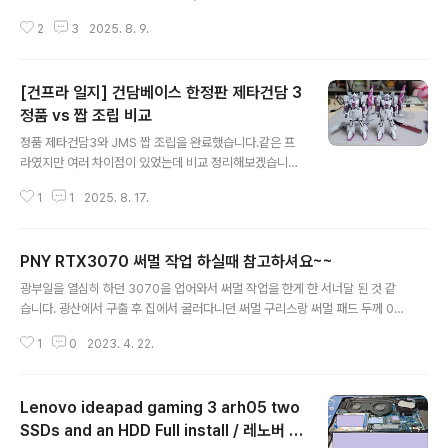
리에서 짭제타3를 사둔게 있어서 번갈아가며 조립하면 재
2
3
2025. 8. 9.
밌겠다 싶어 조립을 시작할 예정입니다. 조립전에 간단히
비교를 해보았습니다.왼쪽이 짭, 오른쪽이 반다이 정품박
스 퀄리티에서부터 차이가 납니다.짭은 정품 박스아트를
[건프라 일지] 건담베이스 한정판 제타건담 3
스케치한 것을 프린트 했는데 색상이 건프라 박스가 아닌
뭔가 여자 화장품 박스? 같은 느낌이 듭니다.정품 박스는
정품 vs 짭 조립 비교
글 내용
본드로 접착해서 박스로 조립되어 있는데, 짭은 스템플러
정품 제타건담3와 JMS 짭 조립을 완료했습니다.같은 프
로 고정하여 조립되어 있어 그 옛날 아카데이 시절이 살짝
라였지만 여러 차이점이 있었는데 비교 정리해보겠습니다.
생각 납니다.박스아트가 없는 하단박스는 짭이 노랑색 골
먼저 러너 입니다. 프리뷰에서 말씀드린 것 처럼 짭쪽에 패
판지 재질이라 저렴함이 느껴지긴 한데 충격흡수는 더 잘
1
1
2025. 8. 17.
널라인이 엄청 들어가있어서먹선을 넣고 나니 좀 지저분해
되지 않을까 싶습니다. 알리발 JMS(짭) 프라가 대..
보인다는 느낌도 살짝 듭니다. 중국쪽에는 먹선 많이 넣는
게 유행인가 싶기도 하고요후술 하겠지만 머리 각도가 시
PNY RTX3070 써멀 작업 하실때 참고하셔요~~
선을 아래로 향하게 밖에 되지 않는데먹선을 많이넣고 고
글 내용
개를 살짝 숙인 모습이 박력있어 보이나 보네요.그외에 짐
광부일을 열심히 하던 3070을 업어와서 써멀 작업을 한게 한 서너달 된 것 같
작해볼 수 있는 건 러너가 거의 99% 동일한데반다이에서
습니다. 광산에서 구출 후 집에서 굴러다니던 써멀 구리스랑 써멀 패드 두께 0.
금형을 유출했을리는 없을 것이고 아마 러너를 가지고 금
5mm를 여러겹 겹쳐서 대충 작업을 해줬고 팬도 소음이 도저히 게임에 집중할
형을 만들었을텐데,세밀한 패널라인 부분은 주물을 뜨거나
1
0
2023. 4. 22.
수준이 아닌지라 써멀테이크 터프팬으로 바꿔줬습니다. 이렇게 작업 후 풀로드
할때 잘 복사?가 안되니아예 이 부분은 새로 파지 않았을
85도 이하에서 왔다갔다 했는데 요즘 그래픽카드는 전기를 많이 먹으니까 발열
까? 생각해 봅니다. 또 한가지 차이점은 당연할 것..
도 심하겠거니 했었습니다. 그런 와중에 아들이랑 It takes two를 하는데 한 3
Lenovo ideapad gaming 3 arh05 two
0분정도 하다보면 화면이 꺼지고(모니터에 신호없음 뜸) 소리는 잠시 들리다가
컴이 리붓되는 현상이 주기적으로 발생하는게 아니겠습니까;;; 써멀작업을 해줬
SSDs and an HDD Full install / 레노버 아
글 내용