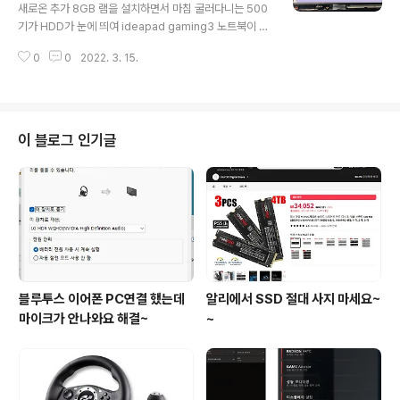
는데 왜그렇지?? 다운될때 온도도 77도 정도라 발열문제라고는 생각하지 않거
이디어패드 gaming3 노트북에 SSD 3개를
새로온 추가 8GB 램을 설치하면서 마침 굴러다니는 500
든요 전원 문제..
풀로 설치하는 법... 그외 쿨링패드 설치..
기가 HDD가 눈에 띄여 ideapad gaming3 노트북이 허
용하는 2개의 M.2 슬롯과 하나의 SATA 슬롯을 모두 사
0
0
2022. 3. 15.
용할 수 있는 방법을 생각해보았습니다. M.2 슬롯하나가
2.5인치 SSD가 격납되는 부분과 맞닿아있어 2.5인치 SS
D나 HDD를 설치하게되면 서로 물리적으로 겹쳐서 M.2
SSD를 설치하기가 어렵게 됩니다. 어느 해외 유튜버는 M.
2 SSD를 휴지로 둘둘 말아서(...) 억지로 설치하고 정상 인
이 블로그 인기글
식하는 영상까지 올렸던데... 허리가 꺾이는 고통에 절규하
는 SSD의 비명이 지구 반대편까지 들립니다... 긴놈을 아
래 M.2 슬롯에 장착하고 기본 장착된 작은 놈을 HDD와
맞닿는 M.2 슬롯에 장착하면 되겠다 싶었는데 문제는 H
D..
블루투스 이어폰 PC연결 했는데
알리에서 SSD 절대 사지 마세요~
마이크가 안나와요 해결~
~