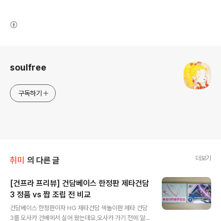
(새창열림)
로그 정보
soulfree
구독하기
더보기
취미
의 다른 글
[건프라 프리뷰] 건담베이스 한정판 제타건담
3 정품 vs 짭 조립 전 비교
글 내용
건담베이스 한정판이자 HG 제타건담 색놀이판 제타 건담
3를 오사카 건베에서 실어 왔는데요,오사카 가기 전에 알