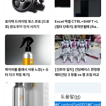
로지텍 드라이빙 포스 프로 (드포
Excel 엑셀 CTRL+SHIFT+L
포) 윈도우11 인식 시키기
(필터 단축키) 동작안될때 (Rade
on 그래픽카드)
파이어볼 플래시 사용 느낌(+ 슈
[건프라 일지] 건담베이스 한정판
터 다크 작업 복기)
제타건담 3 정품 vs 짭 조립 비교