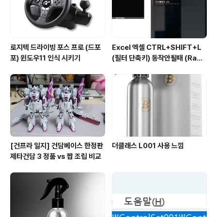
로지텍 드라이빙 포스 프로 (드포
Excel 엑셀 CTRL+SHIFT+L
포) 윈도우11 인식 시키기
(필터 단축키) 동작안될때 (Rade
on 그래픽카드)
[건프라 일지] 건담베이스 한정판
더클래스 L001 사용 느낌
제타건담 3 정품 vs 짭 조립 비교