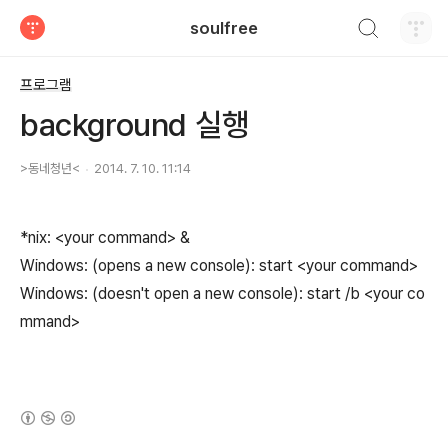
검색하기
soulfree
티스토리
프로그램
background 실행
>동네청년<
2014. 7. 10. 11:14
*
nix
:
<
your command
>
&
Windows
:
(
opens a
new
console
):
start
<
your command
>
Windows
:
(
doesn
't open a new console): start /b <your co
mmand>
(새창열림)