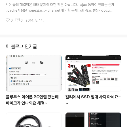
* 이 글의 해결책은 아래 문제에 대한 것은 아닙니다.- ajax 동작이 안되는 문제
: cache사용을 none으로...- charset에 의한 문제 : utf-8로 설정- docum
ent type 지정문제 : html4.0.1로 지정하는 것 -------------------------
0
0
2014. 5. 14.
----------------------------------------- IE8 이하에서는 jQuery를
이용해 xml을 탐색하려면 ActiveXObject 객체를 생성 하여 로드해주어야 하
였습니다. var xmlDoc = new ActiveXObject("Microsoft.XMLDOM");
var myXML = document.body.innerHTML; // or wherever you are
storing the..
이 블로그 인기글
블루투스 이어폰 PC연결 했는데
알리에서 SSD 절대 사지 마세요~
마이크가 안나와요 해결~
~