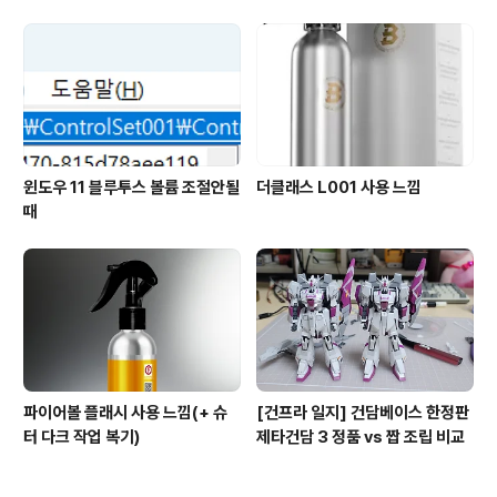
on 그래픽카드)
윈도우 11 블루투스 볼륨 조절안될
더클래스 L001 사용 느낌
때
파이어볼 플래시 사용 느낌(+ 슈
[건프라 일지] 건담베이스 한정판
터 다크 작업 복기)
제타건담 3 정품 vs 짭 조립 비교