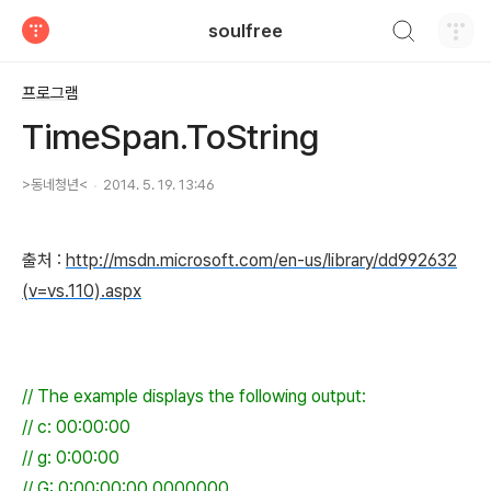
검색하기
soulfree
티스토리
프로그램
TimeSpan.ToString
>동네청년<
2014. 5. 19. 13:46
출처 :
http://msdn.microsoft.com/en-us/library/dd992632
(v=vs.110).aspx
// The example displays the following output:
// c: 00:00:00
// g: 0:00:00
// G: 0:00:00:00.0000000