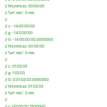
// hh\:mm\:ss: 00:00:00
// %m' min.': 0 min.
//
// c: -14.00:00:00
// g: -14:0:00:00
// G: -14:00:00:00.0000000
// hh\:mm\:ss: 00:00:00
// %m' min.': 0 min.
//
// c: 01:02:03
// g: 1:02:03
// G: 0:01:02:03.0000000
// hh\:mm\:ss: 01:02:03
// %m' min.': 2 min.
//
// c: 00:00:00.2500000