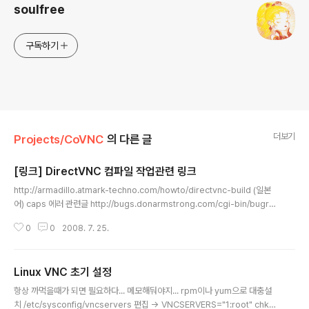
soulfree
구독하기
더보기
Projects/CoVNC
의 다른 글
[링크] DirectVNC 컴파일 작업관련 링크
글 내용
http://armadillo.atmark-techno.com/howto/directvnc-build (일본
어) caps 에러 관련글 http://bugs.donarmstrong.com/cgi-bin/bugre
port.cgi?bug=364264 http://kelp.or.kr/korweblog/stories.php?st
0
0
2008. 7. 25.
ory=06/06/14/0618715 diff 사용법 http://wiki.kldp.org/wiki.php/Dif
fAndPatch DirectFB 관련글 및 홈페이지 http://www.directfb.org/inde
x.php?path=Main%2FDownloads&page=4 http://kldp.org/node/5
Linux VNC 초기 설정
0569 http://alvastro.tistory.com/23 : 컴파일..
글 내용
항상 까먹을때가 되면 필요하다... 메모해둬야지... rpm이나 yum으로 대충설
치 /etc/sysconfig/vncservers 편집 -> VNCSERVERS="1:root" chkc