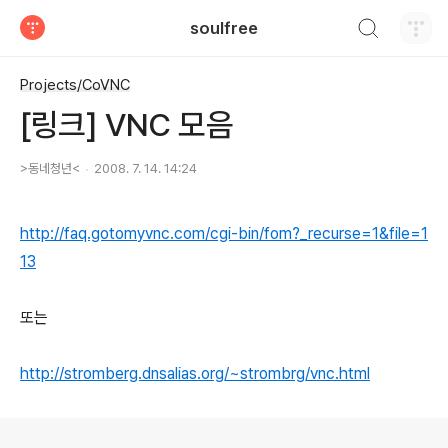
검색하기
soulfree
티스토리
Projects/CoVNC
[링크] VNC 모음
>동네청년<
2008. 7. 14. 14:24
http://faq.gotomyvnc.com/cgi-bin/fom?_recurse=1&file=1
13
또는
http://stromberg.dnsalias.org/~strombrg/vnc.html
로그 정보