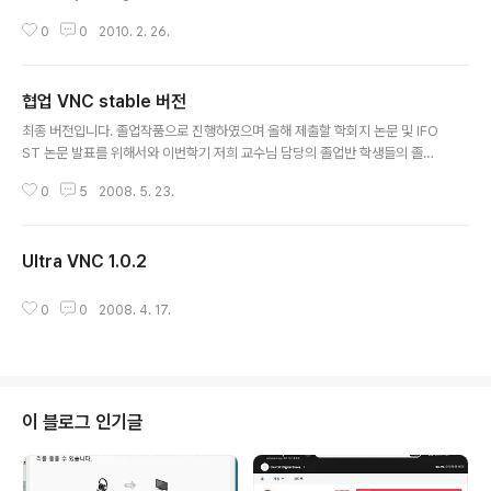
onfig vncserver on 특히 chkconfig는 맨날 까먹는거 같다// 한동안 리눅
0
0
2010. 2. 26.
스를 안썼떠니 ㅠㅠ;;
협업 VNC stable 버전
글 내용
최종 버전입니다. 졸업작품으로 진행하였으며 올해 제출할 학회지 논문 및 IFO
ST 논문 발표를 위해서와 이번학기 저희 교수님 담당의 졸업반 학생들의 졸업
작품에 사용될 예정이라 안정화시켜 배포합니다. 협업 VNC의 개발 목적, 개발
0
5
2008. 5. 23.
배경, 사용방법, 결론, 비교등은 첨부하는 논문과 프리젠테이션 파일을 참조해
주세요... 또 작성하려니 손아파서;; 협업 VNC의 테스트 환경은 다음과 같습니
다. HOST PC에 VMware를 이용하여 Guest PC가 4대 존재하는 환경을 구
Ultra VNC 1.0.2
성 각 Guest PC는 NAT를 이용한 사설 네트워크로 연결됨 HOST PC 사양 :
글 내용
인텔 펜티엄 E2140, 램 2GB, 기가비트랜, 윈도우즈XP SP3 Guest PC 사양
: VMware 6.0으로 구성된 Guest PC, 램 256M..
0
0
2008. 4. 17.
이 블로그 인기글