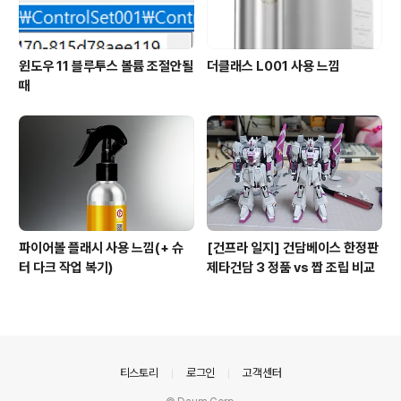
윈도우 11 블루투스 볼륨 조절안될
더클래스 L001 사용 느낌
때
파이어볼 플래시 사용 느낌(+ 슈
[건프라 일지] 건담베이스 한정판
터 다크 작업 복기)
제타건담 3 정품 vs 짭 조립 비교
의안내
티스토리
로그인
고객센터